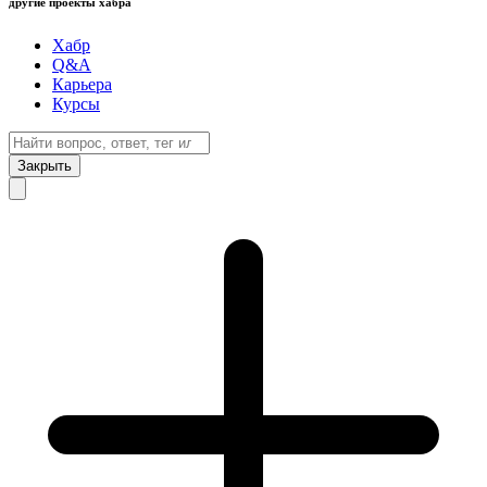
другие проекты хабра
Хабр
Q&A
Карьера
Курсы
Закрыть