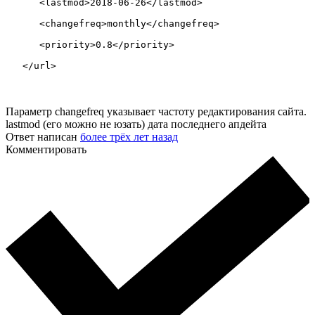
      <lastmod>2018-06-26</lastmod>

      <changefreq>monthly</changefreq>

      <priority>0.8</priority>

   </url>
Параметр changefreq указывает частоту редактирования сайта.
lastmod (его можно не юзать) дата последнего апдейта
Ответ написан
более трёх лет назад
Комментировать