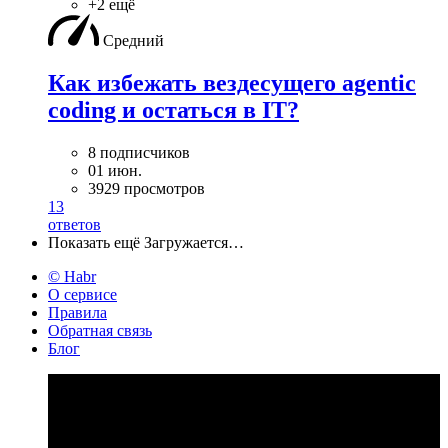
+2 ещё
Средний
Как избежать вездесущего agentic
coding и остаться в IT?
8 подписчиков
01 июн.
3929 просмотров
13
ответов
Показать ещё
Загружается…
© Habr
О сервисе
Правила
Обратная связь
Блог