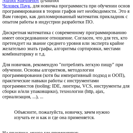
Nurbol Suleimenov
@snurbol
Человек Паук
, для новичка программиста при обучении основ
программирования в теории графов нет необходимости. Это я
Вам говорю, как дипломированный математик прикладник с
опытом работы в индустрии разработки ПО.
Дискретная математика с современному программированию
имеет опосредованное отношение. Согласен, что для тех, кто
претендует на звание среднего уровня или эксперта крайне
желательно знать графы, алгоритмы сортировки, местами
комбинаторику и т.д.
Для новичков, рекомендую "потреблять легкую пищу" при
обучении. Основы алгоритмов, методологии
программирования (хотя бы императивный подход и ООП),
практические навыки работы с инструментами
программистов (tooling: IDE, линтеры, VCS, инструменты для
сборки и/или упаковщики), технологии (http, ajax,
сериализация, ...), ...
Объясните, пожалуйста, новичку, зачем нужно
изучать ее и как и где она применяется.
На практике, много где применяется: