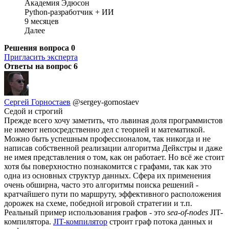
Академия Эдюсон
Python-разработчик + ИИ
9 месяцев
Далее
Решения вопроса
0
Пригласить эксперта
Ответы на вопрос
6
Сергей Горностаев
@sergey-gornostaev
Седой и строгий
Прежде всего хочу заметить, что львиная доля программистов
не имеют непосредственно дел с теорией и математикой.
Можно быть успешным профессионалом, так никогда и не
написав собственной реализации алгоритма Дейкстры и даже
не имея представления о том, как он работает. Но всё же стоит
хотя бы поверхностно познакомится с графами, так как это
одна из основных структур данных. Сфера их применения
очень обширна, часто это алгоритмы поиска решений -
кратчайшего пути по маршруту, эффективного расположения
дорожек на схеме, победной игровой стратегии и т.п.
Реальный пример использования графов - это
sea-of-nodes
JIT-
компилятора.
JIT-компилятор
строит граф потока данных и