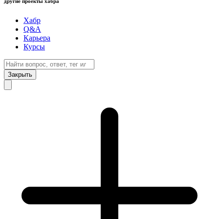
другие проекты хабра
Хабр
Q&A
Карьера
Курсы
Закрыть