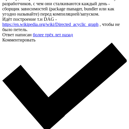
разработчиков, с чем они сталкиваются каждый день -
сборщик зависимостей (package manager, bundler или как
угодно называйте) перед компиляцией/запуском.
Идёт построение т.н DAG -
https://en.wikipedia.org/wiki/Directed_acyclic_graph
, чтобы не
было петель.
Ответ написан
более трёх лет назад
Комментировать