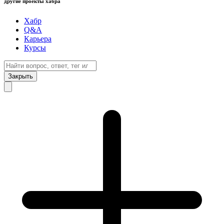
другие проекты хабра
Хабр
Q&A
Карьера
Курсы
Закрыть