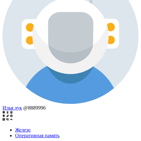
Илья лук
@8889996
Железо
Оперативная память