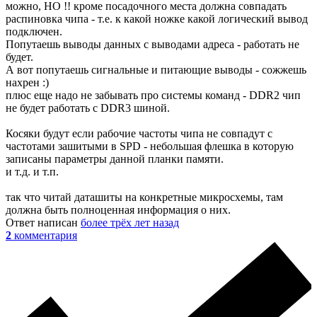
можно, НО !! кроме посадочного места должна совпадать
распиновка чипа - т.е. к какой ножке какой логический вывод
подключен.
Попутаешь выводы данных с выводами адреса - работать не
будет.
А вот попутаешь сигнальные и питающие выводы - сожжешь
нахрен :)
плюс еще надо не забывать про системы команд - DDR2 чип
не будет работать с DDR3 шиной.
Косяки будут если рабочие частоты чипа не совпадут с
частотами зашитыми в SPD - небольшая флешка в которую
записаны параметры данной планки памяти.
и т.д. и т.п.
так что читай даташиты на конкретные микросхемы, там
должна быть полноценная информация о них.
Ответ написан
более трёх лет назад
2
комментария