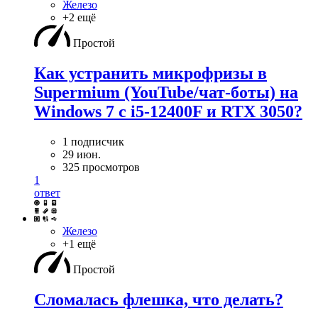
Железо
+2 ещё
Простой
Как устранить микрофризы в
Supermium (YouTube/чат-боты) на
Windows 7 с i5-12400F и RTX 3050?
1 подписчик
29 июн.
325 просмотров
1
ответ
Железо
+1 ещё
Простой
Сломалась флешка, что делать?