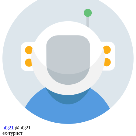
pfg21
@pfg21
ex-турист