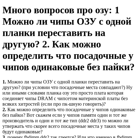
Много вопросов про озу: 1
Можно ли чипы ОЗУ с одной
планки переставить на
другую? 2. Как можно
определить что посадочные у
чипов одинаковые без пайки?
1.
Можно ли чипы ОЗУ с одной планки переставить на
другую? (при условии что посадочные места совпадают?) Ну
или иными словами планка озу это просто плата которая
соединяет чипы DRAM c чипсетом материнской платы без
всяких хитростей (если про пк-шную говорить)?
2.
Как можно определить что посадочные у чипов одинаковые
без пайки? Вот скажем если у чипов памяти один и тот же
производитель и один и тот же тип (ddr2 ddr3) то можно ли
утвержать что скорее всего посадочные места у таких чипов
будут одинаковые?
3.
почему fbdimm ddr2 так греется? Или что именно в fbdimm