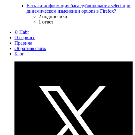
Есть ли информация бага дублирования select при
динамическом изменении options в Firefox?
2 подписчика
1 ответ
© Habr
О сервисе
Правила
Обратная связь
Блог