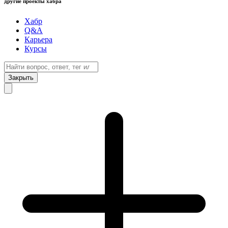
другие проекты хабра
Хабр
Q&A
Карьера
Курсы
Закрыть