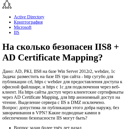
Active Directory
Криптография
Microsoft
IIS
На сколько безопасен IIS8 +
AD Certificate Mapping?
Дано: AD, PKI, IIS8 на базе Win Server 2012r2, webdav, 1c
Задача: разместить на базе IIS три сайта - http сугубо для
публикации crl, https с webdav для предоставления доступа к
офисной файлшаре, и https с 1с для подключения через веб-
клиент. На https сайты доступ через клиентские сертификаты
через AD Certificate Mapping, для http анонимный доступ на
чтение. Выделение сервера с IIS в DMZ исключено.
Вопрос: допустима ли публикация этого добра наружу, без
заворачивания в VPN? Какие подводные камни в
обеспечении безопасности IIS могут быть?
Вопрос задан
более трёх лет назад