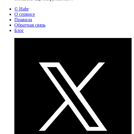
© Habr
О сервисе
Правила
Обратная связь
Блог