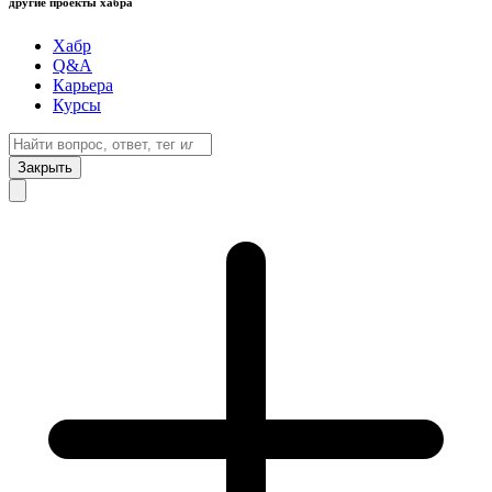
другие проекты хабра
Хабр
Q&A
Карьера
Курсы
Закрыть