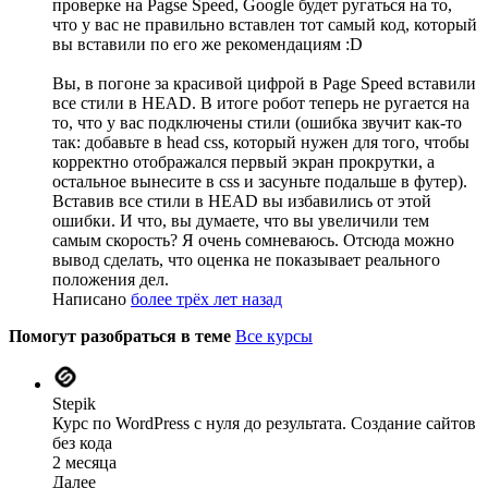
проверке на Pagse Speed, Google будет ругаться на то,
что у вас не правильно вставлен тот самый код, который
вы вставили по его же рекомендациям :D
Вы, в погоне за красивой цифрой в Page Speed вставили
все стили в HEAD. В итоге робот теперь не ругается на
то, что у вас подключены стили (ошибка звучит как-то
так: добавьте в head css, который нужен для того, чтобы
корректно отображался первый экран прокрутки, а
остальное вынесите в css и засуньте подальше в футер).
Вставив все стили в HEAD вы избавились от этой
ошибки. И что, вы думаете, что вы увеличили тем
самым скорость? Я очень сомневаюсь. Отсюда можно
вывод сделать, что оценка не показывает реального
положения дел.
Написано
более трёх лет назад
Помогут разобраться в теме
Все курсы
Stepik
Курс по WordPress с нуля до результата. Создание сайтов
без кода
2 месяца
Далее