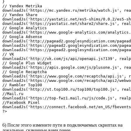
}

// Yandex Metrika

downloadJs('https://mc.yandex.ru/metrika/watch.js', rea
// Yandex Share

downloadJs('https://yastatic.net/es5-shims/0.0.2/es5-sh
downloadJs('https://yastatic.net/share2/share.js', real
// Google Analytics

downloadJs('https://www.google-analytics.com/analytics.
// Googla Adsense

downloadJs('http://pagead2.googlesyndication.com/pagead
downloadJs('https://pagead2.googlesyndication.com/pagea
downloadJs('https://pagead2.googlesyndication.com/pagea
// VK

downloadJs('http://vk.com/js/api/openapi.js?139', realp
// Google Plus Widget

downloadJs('https://apis.google.com/js/plusone.js', rea
// Google Recaptcha

downloadJs('https://www.google.com/recaptcha/api.js', r
downloadJs('https://www.google.com/recaptcha/api2/webwo
// Rambler Top100

downloadJs('http://st.top100.ru/top100/top100.js', real
//Mail.ru

downloadJs('https://top-fwz1.mail.ru/js/code.js', realp
//Facebook Pixel

downloadJs('https://connect.facebook.net/en_US/fbevents
?>
6) После этого измените пути в подключаемых скриптах на
локальные, скачанные вами ранее.