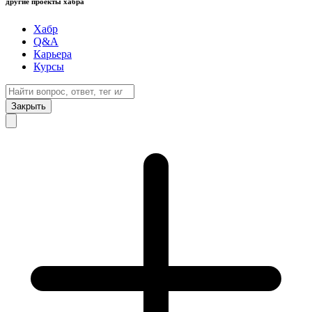
другие проекты хабра
Хабр
Q&A
Карьера
Курсы
Закрыть