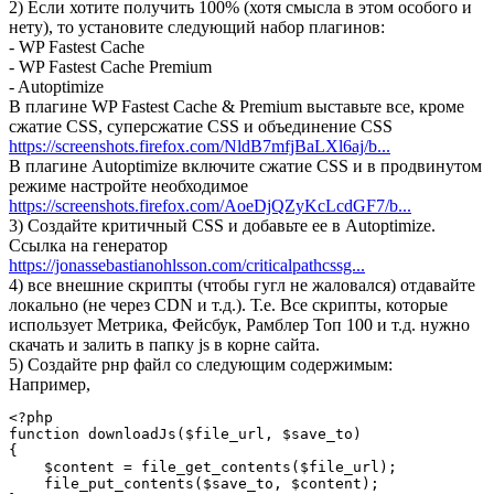
2) Если хотите получить 100% (хотя смысла в этом особого и
нету), то установите следующий набор плагинов:
- WP Fastest Cache
- WP Fastest Cache Premium
- Autoptimize
В плагине WP Fastest Cache & Premium выставьте все, кроме
сжатие CSS, суперсжатие CSS и объединение CSS
https://screenshots.firefox.com/NldB7mfjBaLXl6aj/b...
В плагине Autoptimizе включите сжатие CSS и в продвинутом
режиме настройте необходимое
https://screenshots.firefox.com/AoeDjQZyKcLcdGF7/b...
3) Создайте критичный CSS и добавьте ее в Autoptimize.
Ссылка на генератор
https://jonassebastianohlsson.com/criticalpathcssg...
4) все внешние скрипты (чтобы гугл не жаловался) отдавайте
локально (не через CDN и т.д.). Т.е. Все скрипты, которые
использует Метрика, Фейсбук, Рамблер Топ 100 и т.д. нужно
скачать и залить в папку js в корне сайта.
5) Создайте рнр файл со следующим содержимым:
Например,
<?php

function downloadJs($file_url, $save_to)

{

    $content = file_get_contents($file_url);

    file_put_contents($save_to, $content);
