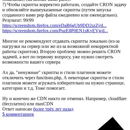
7) Чтобы скрипты корректно работали, создайте CRON задачу
и обновляйте вышеуказанные скрипты (путем запуска
созданного вами рнр файла ежедневно или еженедельно).
Результат: 99/99
https://screenshots.firefox.com/eDaB6gUb9DD2szZj/d...
https://screenshots.firefox.com/PuzE8P0EN1sKvEVg/d...
Многие не рекомендуют отдавать скрипты локально (из-за
нагрузки на сервер или же из-за возможной некорректной
работы скриптов). Вторую проблему можно решить CRON
задачей, а вот по первому вопросу, уже нужно смотреть
возможности вашего сервера
Ах да, "ненужные" скрипты и стили плагинов можете
отключить через functions.php, А некоторые скрипты и стили
плагинов можете агружать избирательно на нужно странице,
категории и т.д. Тоже помогает.
Ну и конечно же CDN никто не отменял. Например, cloudflare
(бесплатно) или maxCDN
Ответ написан
более трёх лет назад
5
комментариев