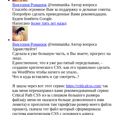
Виктория Романюк
@remmanika
Автор вопроса
Спасибо огромное Вам за поддержку и дельные советы.
Попробую сделать приведенные Вами рекомендации.
Будем бомбить Google.
Написано
более трёх лет назад
Виктория Романюк
@remmanika
Автор вопроса
Здравствуйте!
Сделала я уже большую часть, и Вы знаете, прогресс на
лицо.
Единственное, что я уже раз пятый переделываю, -
создание критического CSS. как его правильно сделать
на WordPress чтобы ничего не упало..
Что и куда вставлять и где смотреть..?
Я зашла через вот этот сервис
https://criticalcss.com/
так
как меня перенаправил вами рекомендованный сервис
Critical Path CSS из-за слишком большого размера
файла(у меня он оказался больше дозволенного ими
лимита) и проплатив там тариф(там размер моего файла
прошел), скачала тот файл который сформировала
система критическим CSS с основного адреса