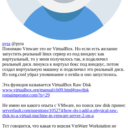
pyra
@pyra
Понимаю Vmware это не VirtualBox. Но если есть желание
запустить реальный linux сервер из под виндоус как
виртуальный, то у меня получилось так, я подключил
реальный диск линукса к виртуал бокс под виндоус, потом
создал виртуальную машину и подключил это реальный диск.
Из xorg.conf убрал упоминание о nvidia и оно запустилось.
Эта функция называется VirtualBox Raw Disk
www.virtualbox.org/manual/ch09.html#rawdisk
romaimperator.com/?p=29
Не имею ни какого опыта с VMware, но поиск raw disk принес
serverfault.com/questions/105274/how-do-i-add-a-physical-raw-
disk-to-a-virtual-machine-in-vmware-server-2-on-a
Тут говорится, что какая то версия VmWare Workstation не