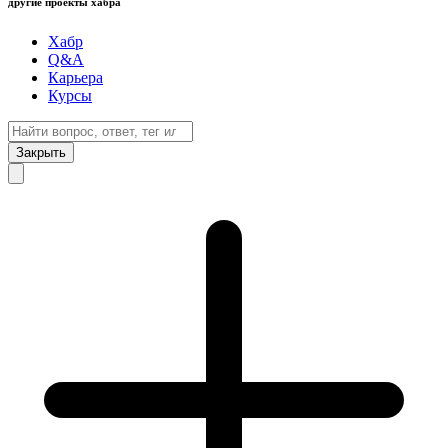
другие проекты хабра
Хабр
Q&A
Карьера
Курсы
Закрыть