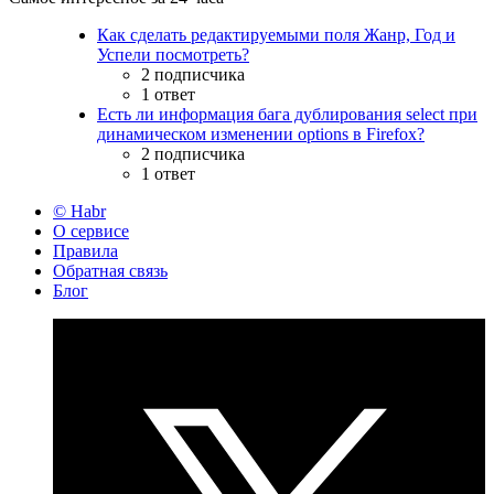
Как сделать редактируемыми поля Жанр, Год и
Успели посмотреть?
2 подписчика
1 ответ
Есть ли информация бага дублирования select при
динамическом изменении options в Firefox?
2 подписчика
1 ответ
© Habr
О сервисе
Правила
Обратная связь
Блог