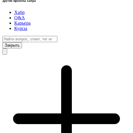
другие проекты хабра
Хабр
Q&A
Карьера
Курсы
Закрыть