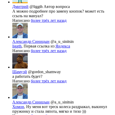
Дмитрий
@liggth
Автор вопроса
А можно подробнее про замену кнопок? может есть
ссыль на мануал?
Написано
более трёх лет назад
Александр Синицын
@a_u_sinitsin
liggth
, Первая ссылка из
Яндекса
Написано
более трёх лет назад
Шамуэй
@gordon_shamway
а работать будет?
Написано
более трёх лет назад
Александр Синицын
@a_u_sinitsin
Хомон
, Ну меня вот треск колеса раздражал, выкинул
пружинку и стала ляпота, мягко и тихо )))