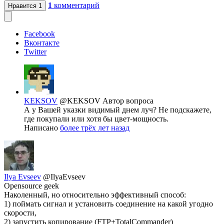
1
комментарий
Нравится
1
Facebook
Вконтакте
Twitter
KEKSOV
@KEKSOV
Автор вопроса
А у Вашей указки видимый днем луч? Не подскажете,
где покупали или хотя бы цвет-мощность.
Написано
более трёх лет назад
Ilya Evseev
@IlyaEvseev
Opensource geek
Наколенный, но относительно эффективный способ:
1) поймать сигнал и установить соединение на какой угодно
скорости,
2) запустить копирование (FTP+TotalCommander)