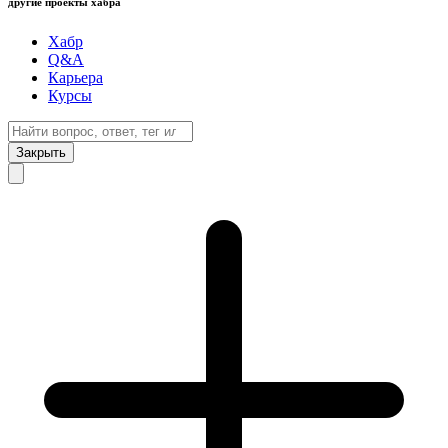
другие проекты хабра
Хабр
Q&A
Карьера
Курсы
Закрыть