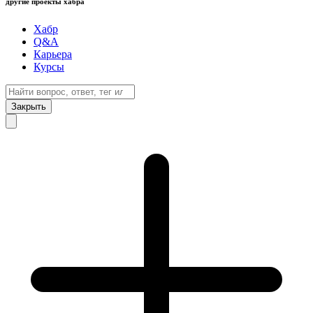
другие проекты хабра
Хабр
Q&A
Карьера
Курсы
Закрыть