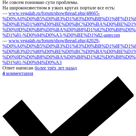
Не совсем понимаю сути проблемы.
На широкоизвестном в узких кругах портале все есть:
—
www.vegalab.ru/forum/showthread.php/48665-
%D0%A0%D0%B5%D0%B3%D1%83%D0%BB%D1%8F%D1%8
%D0%B3%D1%80%D0%BE%D0%BC%D0%BA%D0%BE%D1%
%D0%9D%D0%B8%D0%BA%D0%B8%D1%82%D0%B8%D0%
%D1%81-%D0%94%D0%A3-%D0%BE%D1%82-antecom
—
www.vegalab.ru/forum/showthread.php/42029-
%D0%A0%D0%B5%D0%B3%D1%83%D0%BB%D1%8F%D1%8
%D0%B3%D1%80%D0%BE%D0%BC%D0%BA%D0%BE%D1%
%D0%9D%D0%B8%D0%BA%D0%B8%D1%82%D0%B8%D0%
%D1%81-%D0%94%D0%A3
Ответ написан
более трёх лет назад
4
комментария