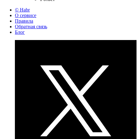
© Habr
О сервисе
Правила
Обратная связь
Блог