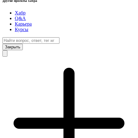
другие проекты хабра
Хабр
Q&A
Карьера
Курсы
Закрыть