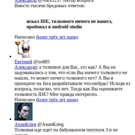
Александр
@Alex1237
Автор вопроса
Вместо тысячи бредовых ответов:
искал IDE, толкового ничего не нашел,
пробовал в android studio
Написано
более трёх лет назад
Евгений
@zolt85
Александр
: а толковое для Вас, это как? А Вы не
задумывались о том, что если Вы ничего толкового не
нашли, то может ничего толкового нет? А Вы в
принципе на Java разрабатывали что-нибудь? Исходя из
вопроса, полагаю, что нет. Тогда как Вы оцениваете
толковость IDE? Мне правда интересно.
Написано
более трёх лет назад
AtomKrieg
@AtomKrieg
Толковая иде идет на бабушкином пентиум 3 и не