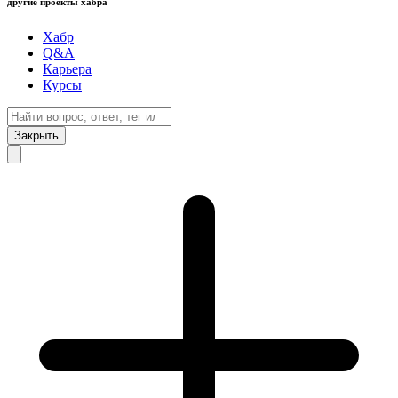
другие проекты хабра
Хабр
Q&A
Карьера
Курсы
Закрыть