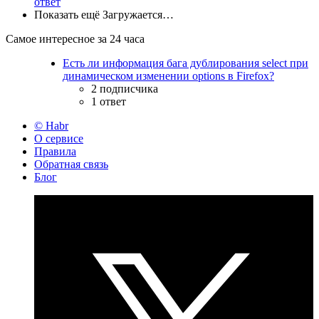
ответ
Показать ещё
Загружается…
Самое интересное за 24 часа
Есть ли информация бага дублирования select при
динамическом изменении options в Firefox?
2 подписчика
1 ответ
© Habr
О сервисе
Правила
Обратная связь
Блог