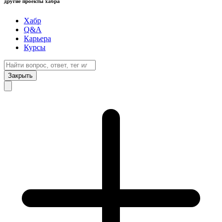
другие проекты хабра
Хабр
Q&A
Карьера
Курсы
Закрыть