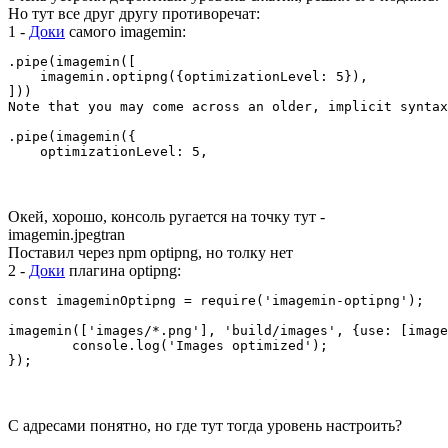
Но тут все друг другу противоречат:
1 -
Доки
самого imagemin:
.pipe(imagemin([

    imagemin.optipng({optimizationLevel: 5}),

]))

Note that you may come across an older, implicit syntax
.pipe(imagemin({

    optimizationLevel: 5,
Окей, хорошо, консоль ругается на точку тут -
imagemin.jpegtran
Поставил через npm optipng, но толку нет
2 -
Доки
плагина optipng:
const imageminOptipng = require('imagemin-optipng');

imagemin(['images/*.png'], 'build/images', {use: [image
	console.log('Images optimized');

});
С адресами понятно, но где тут тогда уровень настроить?