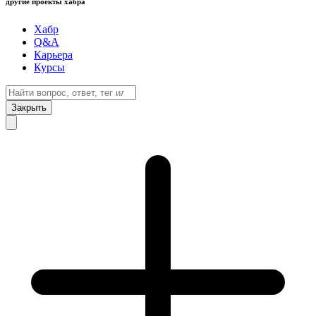
другие проекты хабра
Хабр
Q&A
Карьера
Курсы
Закрыть