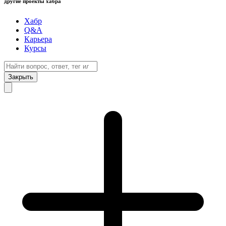
другие проекты хабра
Хабр
Q&A
Карьера
Курсы
Закрыть