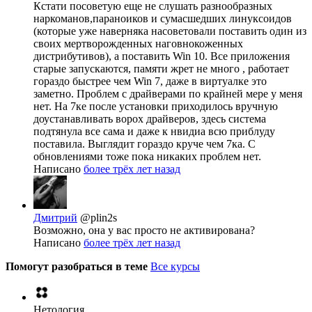
Кстати посоветую еще не слушать разнообразных
наркоманов,параноиков и сумасшедших линуксоидов
(которые уже наверняка насоветовали поставить один из
своих мертворожденных наговнокоженных
дистрибутивов), а поставить Win 10. Все приложения
старые запускаются, памяти жрет не много , работает
гораздо быстрее чем Win 7, даже в виртуалке это
заметно. Проблем с драйверами по крайней мере у меня
нет. На 7ке после установки приходилось вручную
доустанавливать ворох драйверов, здесь система
подтянула все сама и даже к нвидиа всю приблуду
поставила. Выглядит гораздо круче чем 7ка. С
обновлениями тоже пока никаких проблем нет.
Написано
более трёх лет назад
Дмитрий
@plin2s
Возможно, она у вас просто не активирована?
Написано
более трёх лет назад
Помогут разобраться в теме
Все курсы
Нетология