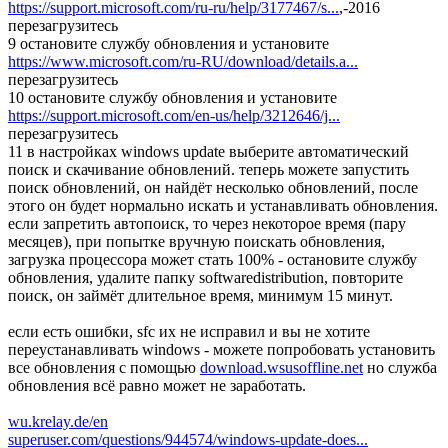
https://support.microsoft.com/ru-ru/help/3177467/s...
,-2016
перезагрузитесь
9 остановите службу обновления и установите
https://www.microsoft.com/ru-RU/download/details.a...
перезагрузитесь
10 остановите службу обновления и установите
https://support.microsoft.com/en-us/help/3212646/j...
перезагрузитесь
11 в настройках windows update выберите автоматический
поиск и скачивание обновлений. теперь можете запустить
поиск обновлений, он найдёт несколько обновлений, после
этого он будет нормально искать и устанавливать обновления.
если запретить автопоиск, то через некоторое время (пару
месяцев), при попытке вручную поискать обновления,
загрузка процессора может стать 100% - остановите службу
обновления, удалите папку softwaredistribution, повторите
поиск, он займёт длительное время, минимум 15 минут.
если есть ошибки, sfc их не исправил и вы не хотите
переустанавливать windows - можете попробовать установить
все обновления с помощью
download.wsusoffline.net
но служба
обновления всё равно может не заработать.
wu.krelay.de/en
superuser.com/questions/944574/windows-update-does...