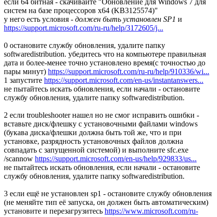
если 64 битная - скачивайте "Обновление для Windows 7 для
систем на базе процессоров x64 (KB3125574)"
у него есть условия -
должен быть установлен SP1
и
https://support.microsoft.com/ru-ru/help/3172605/j...
0 остановите службу обновления, удалите папку
softwaredistribution. убедитесь что на компьютере правильная
дата и более-менее точно установлено время(с точностью до
пары минут)
https://support.microsoft.com/ru-ru/help/910336/wi...
1 запустите
https://support.microsoft.com/en-us/instantanswers...
не пытайтесь искать обновления, если начали - остановите
службу обновления, удалите папку softwaredistribution.
2 если troubleshooter нашел но не смог исправить ошибки -
вставьте диск/флешку с установочными файлами windows
(букава диска/флешки должна быть той же, что и при
установке, разрядность установочных файлов должна
совпадать с запущенной системой) и выполните sfc.exe
/scannow
https://support.microsoft.com/en-us/help/929833/us...
не пытайтесь искать обновления, если начали - остановите
службу обновления, удалите папку softwaredistribution.
3 если ещё не установлен sp1 - остановите службу обновления
(не меняйте тип её запуска, он должен быть автоматическим)
установите и перезагрузитесь
https://www.microsoft.com/ru-