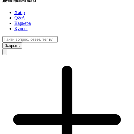
другие проекты хабра
Хабр
Q&A
Карьера
Курсы
Закрыть