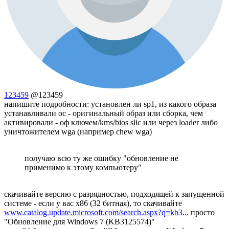
123459
@123459
напишите подробности: установлен ли sp1, из какого образа
устанавливали ос - оригинальный образ или сборка, чем
активировали - оф ключем/kms/bios slic или через loader либо
уничтожителем wga (например chew wga)
получаю всю ту же ошибку "обновление не
применимо к этому компьютеру"
скачивайте версию с разрядностью, подходящей к запущенной
системе - если у вас x86 (32 битная), то скачивайте
www.catalog.update.microsoft.com/search.aspx?q=kb3...
просто
"Обновление для Windows 7 (KB3125574)"