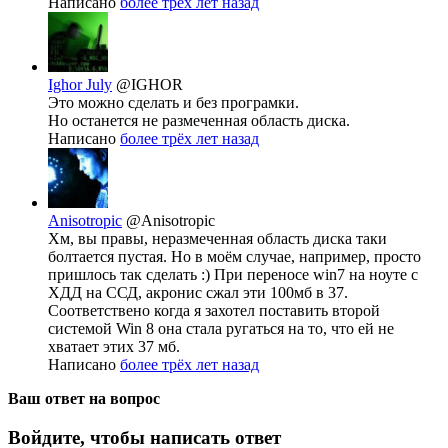
Написано
более трёх лет назад
Ighor July
@IGHOR
Это можно сделать и без програмки.
Но останется не размеченная область диска.
Написано
более трёх лет назад
Anisotropic
@Anisotropic
Хм, вы правы, неразмеченная область диска таки
болтается пустая. Но в моём случае, например, просто
пришлось так сделать :) При переносе win7 на ноуте с
ХДД на ССД, акронис сжал эти 100мб в 37.
Соответствено когда я захотел поставить второй
системой Win 8 она стала ругаться на то, что ей не
хватает этих 37 мб.
Написано
более трёх лет назад
Ваш ответ на вопрос
Войдите, чтобы написать ответ