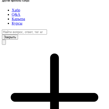
другие проекты хабра
Хабр
Q&A
Карьера
Курсы
Закрыть