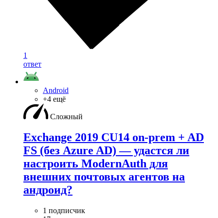
1
ответ
Android
+4 ещё
Сложный
Exchange 2019 CU14 on-prem + AD
FS (без Azure AD) — удаcтся ли
настроить ModernAuth для
внешних почтовых агентов на
андроид?
1 подписчик