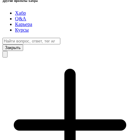
другие проекты хабра
Хабр
Q&A
Карьера
Курсы
Закрыть