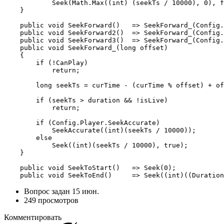
            Seek(Math.Max((int) (seekTs / 10000), 0), f
    }

    public void SeekForward()   => SeekForward_(Config.
    public void SeekForward2()  => SeekForward_(Config.
    public void SeekForward3()  => SeekForward_(Config.
    public void SeekForward_(long offset)

    {

        if (!CanPlay)

            return;

        long seekTs = curTime - (curTime % offset) + of
        if (seekTs > duration && !isLive)

            return;

        if (Config.Player.SeekAccurate)

            SeekAccurate((int)(seekTs / 10000));

        else

            Seek((int)(seekTs / 10000), true);

    }

    public void SeekToStart()   => Seek(0);

    public void SeekToEnd()     => Seek((int)((Duration
Вопрос задан
15 июн.
249 просмотров
Комментировать