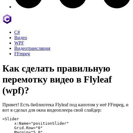
C#
Видео
WPF
Видеотрансляция
FFmpeg
Как сделать правильную
перемотку видео в Flyleaf
(wpf)?
Привет! Есть библиотека Flyleaf под капотом у неё FFmpeg, и
вот я сделал для окна видеоплеера свой слайдер:
<Slider

     x:Name="positionSlider"

     Grid.Row="0"

     Margin="5,0"
