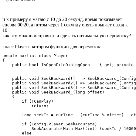
и к примеру я матаю с 10 до 20 секунд, время показывает
сперва 00:20, а потом через 1 секунду опять прыгает назад к
10
как это можно исправить и сделать оптимальную перемотку?
класс Player в котором функции для перемоток:
unsafe partial class Player

{

    public bool IsOpenFileDialogOpen    { get; private 
    public void SeekBackward()  => SeekBackward_(Config
    public void SeekBackward2() => SeekBackward_(Config
    public void SeekBackward3() => SeekBackward_(Config
    public void SeekBackward_(long offset)

    {

        if (!CanPlay)

            return;

        long seekTs = curTime - (curTime % offset) - of
        if (Config.Player.SeekAccurate)

            SeekAccurate(Math.Max((int) (seekTs / 10000
        else
