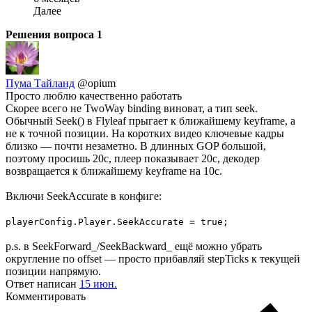
Далее
Решения вопроса
1
Пума Тайланд
@opium
Просто люблю качественно работать
Скорее всего не TwoWay binding виноват, а тип seek.
Обычный Seek() в Flyleaf прыгает к ближайшему keyframe, а
не к точной позиции. На коротких видео ключевые кадры
близко — почти незаметно. В длинных GOP большой,
поэтому просишь 20с, плеер показывает 20с, декодер
возвращается к ближайшему keyframe на 10с.
Включи SeekAccurate в конфиге:
playerConfig.Player.SeekAccurate = true;
p.s. в SeekForward_/SeekBackward_ ещё можно убрать
округление по offset — просто прибавляй stepTicks к текущей
позиции напрямую.
Ответ написан
15 июн.
Комментировать