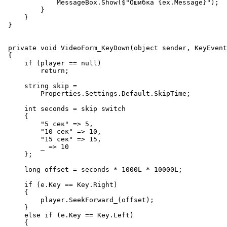
             MessageBox.Show($"Ошибка {ex.Message}");

         }   

     }

 }

 private void VideoForm_KeyDown(object sender, KeyEvent
 {

     if (player == null)

         return;

     string skip =

         Properties.Settings.Default.SkipTime;

     int seconds = skip switch

     {

         "5 сек" => 5,

         "10 сек" => 10,

         "15 сек" => 15,

         _ => 10

     };

     long offset = seconds * 1000L * 10000L;

     if (e.Key == Key.Right)

     {

         player.SeekForward_(offset);

     }

     else if (e.Key == Key.Left)

     {
