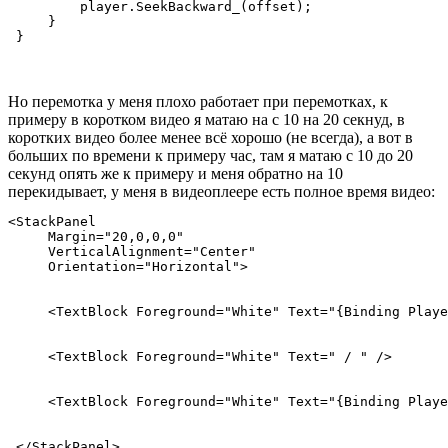
         player.SeekBackward_(offset);

     }

 }
Но перемотка у меня плохо работает при перемотках, к
примеру в коротком видео я матаю на с 10 на 20 секнуд, в
коротких видео более менее всё хорошо (не всегда), а вот в
больших по времени к примеру час, там я матаю с 10 до 20
секунд опять же к примеру и меня обратно на 10
перекидывает, у меня в видеоплеере есть полное время видео:
<StackPanel

     Margin="20,0,0,0"

     VerticalAlignment="Center"

     Orientation="Horizontal">

     <TextBlock Foreground="White" Text="{Binding Playe
     <TextBlock Foreground="White" Text=" / " />

     <TextBlock Foreground="White" Text="{Binding Playe
 </StackPanel>