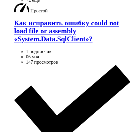
+2 ещё
Простой
Как исправить ошибку could not
load file or assembly
«System.Data.SqlClient»?
1 подписчик
06 мая
147 просмотров