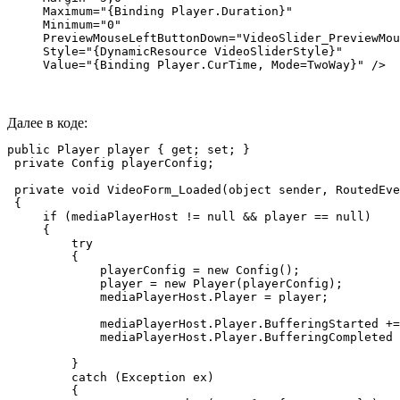
     Maximum="{Binding Player.Duration}"

     Minimum="0"

     PreviewMouseLeftButtonDown="VideoSlider_PreviewMou
     Style="{DynamicResource VideoSliderStyle}"

     Value="{Binding Player.CurTime, Mode=TwoWay}" />
Далее в коде:
public Player player { get; set; }

 private Config playerConfig;

 private void VideoForm_Loaded(object sender, RoutedEve
 {

     if (mediaPlayerHost != null && player == null)

     {

         try

         {

             playerConfig = new Config();

             player = new Player(playerConfig);

             mediaPlayerHost.Player = player;

             mediaPlayerHost.Player.BufferingStarted +=
             mediaPlayerHost.Player.BufferingCompleted 
         }

         catch (Exception ex)

         {
