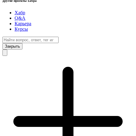
другие проекты хабра
Хабр
Q&A
Карьера
Курсы
Закрыть