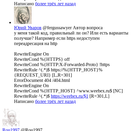
Написано
более трёх лет назад
Юрий Уваров
@fergussawyer
Автор вопроса
у меня такой код, правильный ли он? Или есть варианты
получше? Например если https недоступен
переадресация на http
RewriteEngine On
RewriteCond %{HTTPS} off
RewriteCond %{HTTP:X-Forwarded-Proto} !https
RewriteRule ^(.*)$
https://%{HTTP_HOST}%
{REQUEST_URI}
[L,R=301]
ErrorDocument 404 /404.html
RewriteEngine On
RewriteCond %{HTTP_HOST} ^www.weebex.ru$ [NC]
RewriteRule ^(.*)$
https://weebex.ru/$1
[R=301,L]
Написано
более трёх лет назад
Rou1997
@Rou1997