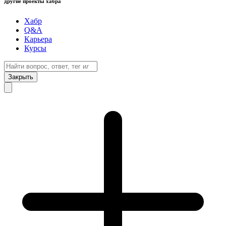
другие проекты хабра
Хабр
Q&A
Карьера
Курсы
Закрыть