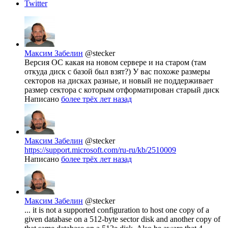
Twitter
Максим Забелин
@stecker
Версия ОС какая на новом сервере и на старом (там
откуда диск с базой был взят?) У вас похоже размеры
секторов на дисках разные, и новый не поддерживает
размер сектора с которым отформатирован старый диск
Написано
более трёх лет назад
Максим Забелин
@stecker
https://support.microsoft.com/ru-ru/kb/2510009
Написано
более трёх лет назад
Максим Забелин
@stecker
... it is not a supported configuration to host one copy of a
given database on a 512-byte sector disk and another copy of