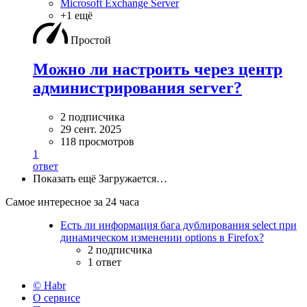
Microsoft Exchange Server
+1 ещё
Простой
Можно ли настроить через центр
администрирования server?
2 подписчика
29 сент. 2025
118 просмотров
1
ответ
Показать ещё
Загружается…
Самое интересное за 24 часа
Есть ли информация бага дублирования select при
динамическом изменении options в Firefox?
2 подписчика
1 ответ
© Habr
О сервисе