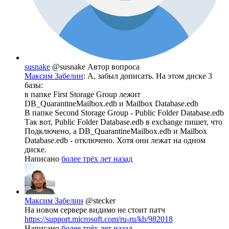
susnake
@susnake
Автор вопроса
Максим Забелин
: А, забыл дописать. На этом диске 3
базы:
в папке First Storage Group лежит
DB_QuarantineMailbox.edb и Mailbox Database.edb
В папке Second Storage Group - Public Folder Database.edb
Так вот, Public Folder Database.edb в exchange пишет, что
Подключено, а DB_QuarantineMailbox.edb и Mailbox
Database.edb - отключено. Хотя они лежат на одном
диске.
Написано
более трёх лет назад
Максим Забелин
@stecker
На новом сервере видимо не стоит патч
https://support.microsoft.com/ru-ru/kb/982018
Написано
более трёх лет назад