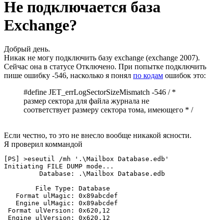
Не подключается база
Exchange?
Добрый день.
Никак не могу подключить базу exchange (exchange 2007).
Сейчас она в статусе Отключено. При попытке подключить
пише ошибку -546, насколько я понял
по кодам
ошибок это:
#define JET_errLogSectorSizeMismatch -546 / *
размер сектора для файла журнала не
соответствует размеру сектора тома, имеющего * /
Если честно, то это не внесло вообще никакой ясности.
Я проверил коммандой
[PS] >eseutil /mh '.\Mailbox Database.edb'

Initiating FILE DUMP mode...

         Database: .\Mailbox Database.edb

        File Type: Database

   Format ulMagic: 0x89abcdef

   Engine ulMagic: 0x89abcdef

 Format ulVersion: 0x620,12

 Engine ulVersion: 0x620,12
