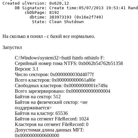
Created ulVersion: 0x620,12

     DB Signature: Create time:05/07/2013 19:53:41 Rand
         cbDbPage: 8192

           dbtime: 383973193 (0x16e2f749)

            State: Clean Shutdown
На сколько я понял - с базой все нормально.
Запустил
C:\Windows\system32>fsutil fsinfo ntfsinfo F:
Серийный номер тома NTFS: 0xb062b54762b51358
Версия: 3.1
Число секторов: 0x0000000030d4077f
Всего кластеров: 0x000000000061a80e
Свободных кластеров: 0x00000000001e749a
Всего зарезервировано: 0x0000000000000004
Байтов на сектор: 512
Байтов на физический сектор: <не
поддерживается>
Байтов на кластер: 65536
Байтов на сегмент FileRecord: 1024
Кластеров на сегмент FileRecord: 0
Допустимая длина данных MFT:
0x0000000000600000