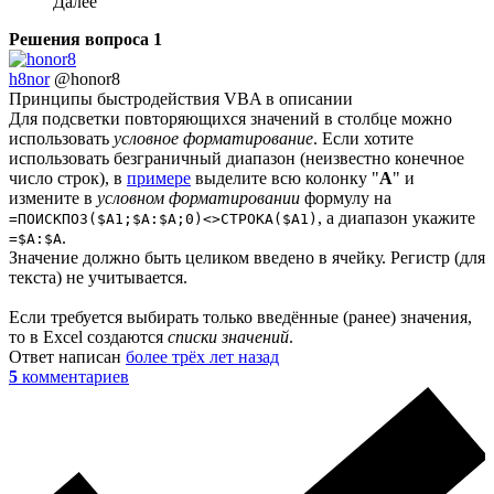
Далее
Решения вопроса
1
h8nor
@honor8
Принципы быстродействия VBA в описании
Для подсветки повторяющихся значений в столбце можно
использовать
условное форматирование
. Если хотите
использовать безграничный диапазон (неизвестно конечное
число строк), в
примере
выделите всю колонку "
A
" и
измените в
условном форматировании
формулу на
, а диапазон укажите
=ПОИСКПОЗ($A1;$A:$A;0)<>СТРОКА($A1)
.
=$A:$A
Значение должно быть целиком введено в ячейку. Регистр (для
текста) не учитывается.
Если требуется выбирать только введённые (ранее) значения,
то в Excel создаются
списки значений
.
Ответ написан
более трёх лет назад
5
комментариев