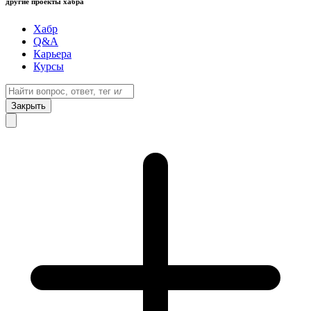
другие проекты хабра
Хабр
Q&A
Карьера
Курсы
Закрыть