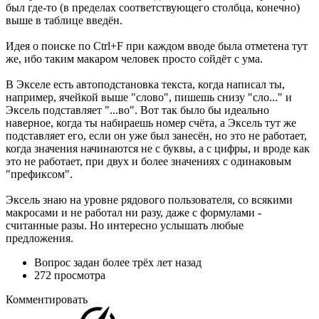
был где-то (в пределах соответствующего столбца, конечно)
выше в таблице введён.
Идея о поиске по Ctrl+F при каждом вводе была отметена тут
же, ибо таким макаром человек просто сойдёт с ума.
В Экселе есть автоподстановка текста, когда написал ты,
например, ячейкой выше "слово", пишешь снизу "сло..." и
Эксель подставляет "...во". Вот так было бы идеально
наверное, когда ты набираешь номер счёта, а Эксель тут же
подставляет его, если он уже был занесён, но это не работает,
когда значения начинаются не с буквы, а с цифры, и вроде как
это не работает, при двух и более значениях с одинаковым
"префиксом".
Эксель знаю на уровне рядового пользователя, со всякими
макросами и не работал ни разу, даже с формулами -
считанные разы. Но интересно услышать любые
предложения.
Вопрос задан
более трёх лет назад
272 просмотра
Комментировать