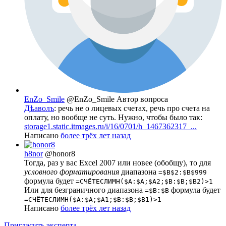
EnZo_Smile
@EnZo_Smile
Автор вопроса
Дѣаволъ
: речь не о лицевых счетах, речь про счета на
оплату, но вообще не суть. Нужно, чтобы было так:
storage1.static.itmages.ru/i/16/0701/h_1467362317_...
Написано
более трёх лет назад
h8nor
@honor8
Тогда, раз у вас Excel 2007 или новее (обобщу), то для
условного форматирования
диапазона
=$B$2:$B$999
формула будет
=СЧЁТЕСЛИМН($A:$A;$A2;$B:$B;$B2)>1
Или для безграничного диапазона
формула будет
=$B:$B
=СЧЁТЕСЛИМН($A:$A;$A1;$B:$B;$B1)>1
Написано
более трёх лет назад
Пригласить эксперта