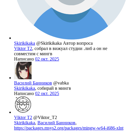
Skirikikaka
@Skirikikaka
Автор вопроса
Viktor T2
, собрал в вижуал студии .либ а он не
совместим с мингв
Написано
02 окт. 2025
Василий Банников
@vabka
Skirikikaka
, собирай в мингв
Написано
02 окт. 2025
Viktor T2
@Viktor_T2
Skirikikaka
,
Василий Банников
,
https://packages.msys2.org/packages/mingw-w64-i686-xlnt