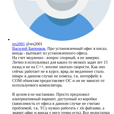
res2001
@res2001
Василий Банников
, Про установленный офис я писал,
винда - вытекает из установленного офиса.
На счет медленно - вопрос спорный, я не замерял.
Лично я использовал для каких-то мелких задач лет 15
назад и не на С++, вполне хватало скорости. Как оно
сейчас работает не в курсе, вряд ли медленнее стало.
mingw в данном случае не помеха, т.к. интерфейс к
COM объектам предоставляет ОС и он не зависит от
используемого компилятора.
В целом я не настаиваю. Просто предложил
альтернативный вариант, доступный из коробки
(зависимость от офиса в данном случае не считаю
проблемой, т.к. ТСу нужно работать с xls файлами, а
значит офис и винда у него точно есть). Все недостатки