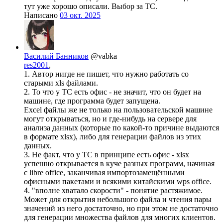
тут уже хорошо описали. Выбор за ТС.
Написано
03 окт. 2025
Василий Банников
@vabka
res2001
,
1. Автор нигде не пишет, что нужно работать со
старыми xls файлами.
2. То что у ТС есть офис - не значит, что он будет на
машине, где программа будет запущена.
Excel файлы же не только на пользовательской машине
могут открываться, но и где-нибудь на сервере для
анализа данных (которые по какой-то причине выдаются
в формате xlsx), либо для генерации файлов из этих
данных.
3. Не факт, что у ТС в принципе есть офис - xlsx
успешно открывается в куче разных программ, начиная
с libre office, заканчивая импортозамещёнными
офисными пакетами и всякими китайскими wps office.
4. "вполне хватало скорости" - понятие растяжимое.
Может для открытия небольшого файла и чтения пары
значений из него достаточно, но при этом не достаточно
для генерации множества файлов для многих клиентов.