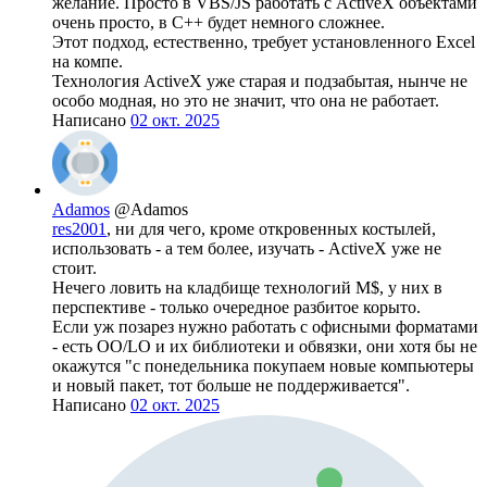
желание. Просто в VBS/JS работать с ActiveX объектами
очень просто, в С++ будет немного сложнее.
Этот подход, естественно, требует установленного Excel
на компе.
Технология ActiveX уже старая и подзабытая, нынче не
особо модная, но это не значит, что она не работает.
Написано
02 окт. 2025
Adamos
@Adamos
res2001
, ни для чего, кроме откровенных костылей,
использовать - а тем более, изучать - ActiveX уже не
стоит.
Нечего ловить на кладбище технологий M$, у них в
перспективе - только очередное разбитое корыто.
Если уж позарез нужно работать с офисными форматами
- есть OO/LO и их библиотеки и обвязки, они хотя бы не
окажутся "с понедельника покупаем новые компьютеры
и новый пакет, тот больше не поддерживается".
Написано
02 окт. 2025