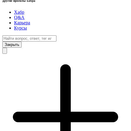
другие проекты хабра
Хабр
Q&A
Карьера
Курсы
Закрыть