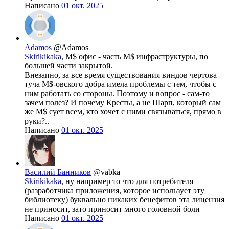
Написано
01 окт. 2025
Adamos
@Adamos
Skirikikaka
, M$ офис - часть M$ инфраструктуры, по
большей части закрытой.
Внезапно, за все время существования виндов чертова
туча M$-овского добра имела проблемы с тем, чтобы с
ним работать со стороны. Поэтому и вопрос - сам-то
зачем полез? И почему Кресты, а не Шарп, который сам
же M$ сует всем, кто хочет с ними связываться, прямо в
руки?..
Написано
01 окт. 2025
Василий Банников
@vabka
Skirikikaka
, ну например то что для потребителя
(разработчика приложения, которое использует эту
библиотеку) буквально никаких бенефитов эта лицензия
не приносит, зато приносит много головной боли
Написано
01 окт. 2025