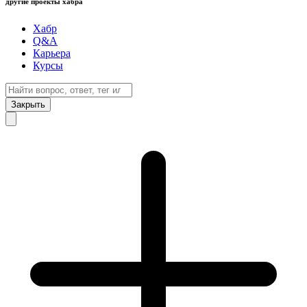
другие проекты хабра
Хабр
Q&A
Карьера
Курсы
Закрыть