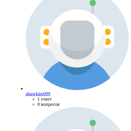
ahawkins099
1 ответ
0 вопросов