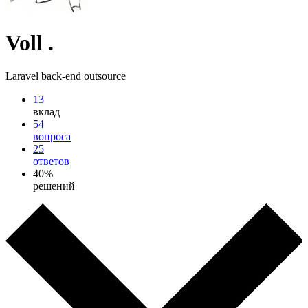
Voll .
Laravel back-end outsource
13
вклад
54
вопроса
25
ответов
40%
решений