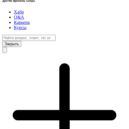
другие проекты хабра
Хабр
Q&A
Карьера
Курсы
Закрыть