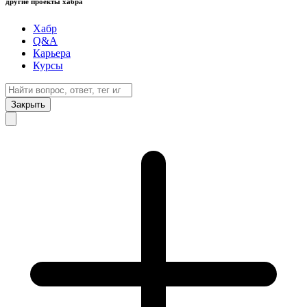
другие проекты хабра
Хабр
Q&A
Карьера
Курсы
Закрыть