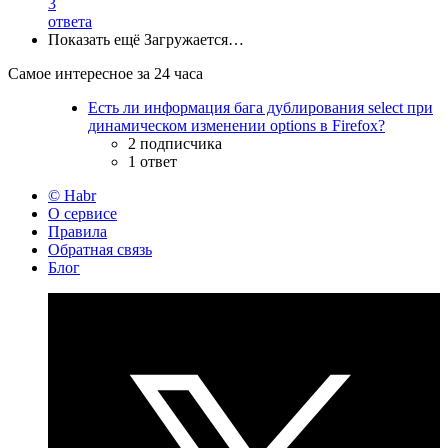
3
ответа
Показать ещё
Загружается…
Самое интересное за 24 часа
Есть ли информация бага дублирования select при
динамическом изменении options в Firefox?
2 подписчика
1 ответ
© Habr
О сервисе
Правила
Обратная связь
Блог