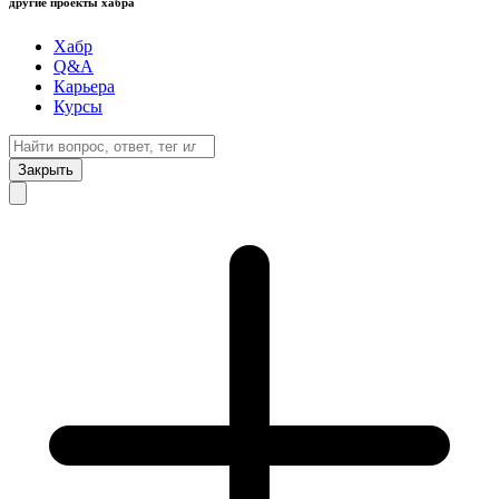
другие проекты хабра
Хабр
Q&A
Карьера
Курсы
Закрыть