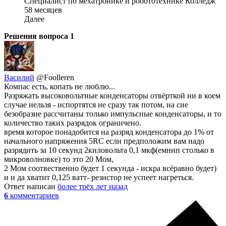
Специалист по мехатронике и робототехнике Колледж
58 месяцев
Далее
Решения вопроса
1
Василий
@Foolleren
Компас есть, копать не люблю...
Разряжать высоковольтные конденсаторы отвёрткой ни в коем
случае нельзя - испортятся не сразу так потом, на сие
безобразие рассчитаны только импульсные конденсаторы, и то
количество таких разрядок ограничено.
время которое понадобится на разряд конденсатора до 1% от
начального напряжения 5RC если предположим вам надо
разрядить за 10 секунд 2киловольта 0,1 мкф(емнип столько в
микроволновке) то это 20 Мом,
2 Мом соотвественно будет 1 секунда - искра всёравно будет)
и и да хватит 0,125 ватт- резистор не успеет нагреться.
Ответ написан
более трёх лет назад
6
комментариев