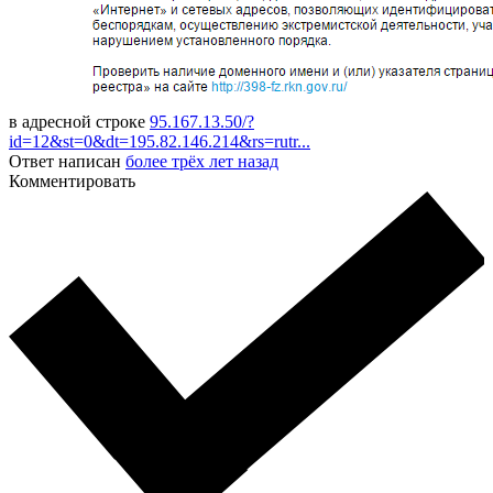
в адресной строке
95.167.13.50/?
id=12&st=0&dt=195.82.146.214&rs=rutr...
Ответ написан
более трёх лет назад
Комментировать