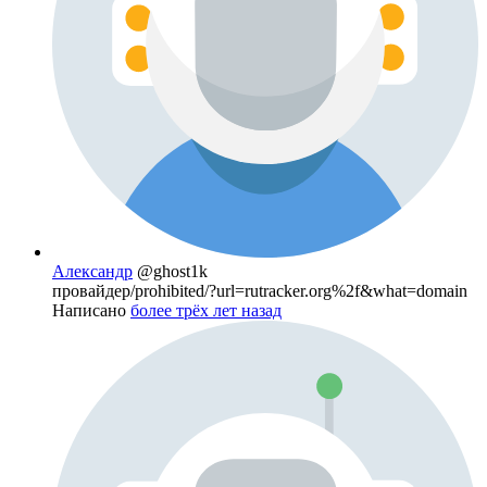
Александр
@ghost1k
провайдер/prohibited/?url=rutracker.org%2f&what=domain
Написано
более трёх лет назад