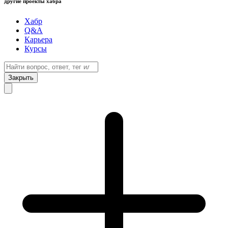
другие проекты хабра
Хабр
Q&A
Карьера
Курсы
Закрыть