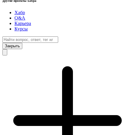
другие проекты хабра
Хабр
Q&A
Карьера
Курсы
Закрыть