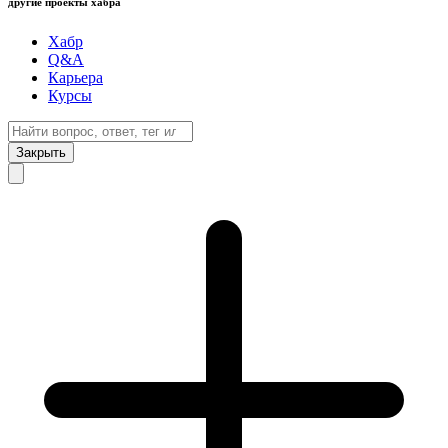
другие проекты хабра
Хабр
Q&A
Карьера
Курсы
Закрыть