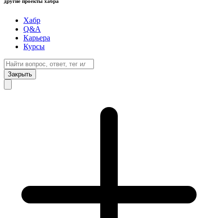
другие проекты хабра
Хабр
Q&A
Карьера
Курсы
Закрыть