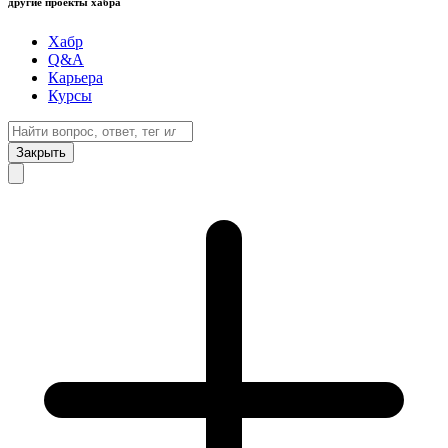
другие проекты хабра
Хабр
Q&A
Карьера
Курсы
Закрыть