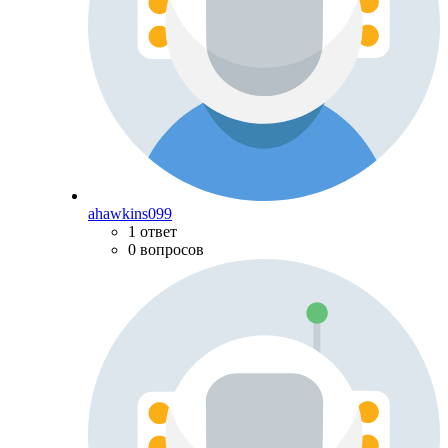
ahawkins099
1 ответ
0 вопросов