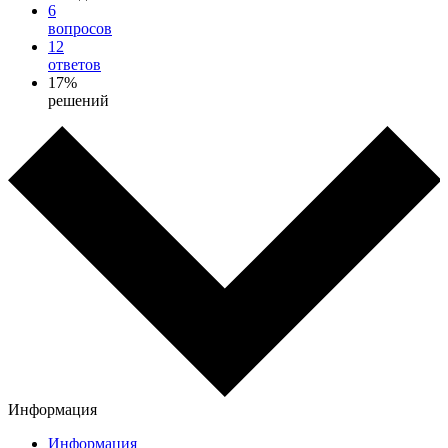
6
вопросов
12
ответов
17%
решений
Информация
Информация