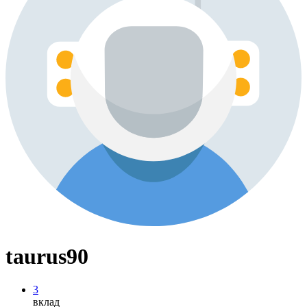
taurus90
3
вклад