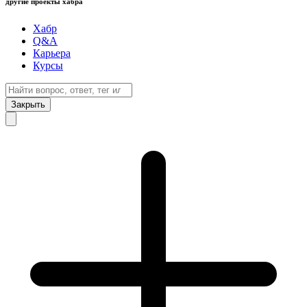
другие проекты хабра
Хабр
Q&A
Карьера
Курсы
Закрыть