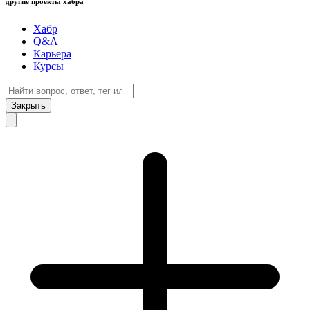
другие проекты хабра
Хабр
Q&A
Карьера
Курсы
Закрыть