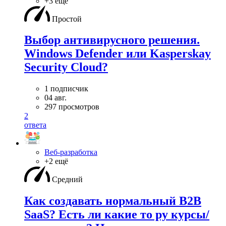
+3 ещё
Простой
Выбор антивирусного решения.
Windows Defender или Kasperskay
Security Cloud?
1 подписчик
04 авг.
297 просмотров
2
ответа
Веб-разработка
+2 ещё
Средний
Как создавать нормальный B2B
SaaS? Есть ли какие то ру курсы/