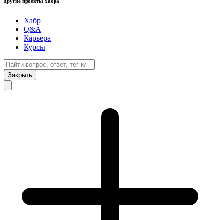
другие проекты хабра
Хабр
Q&A
Карьера
Курсы
Закрыть