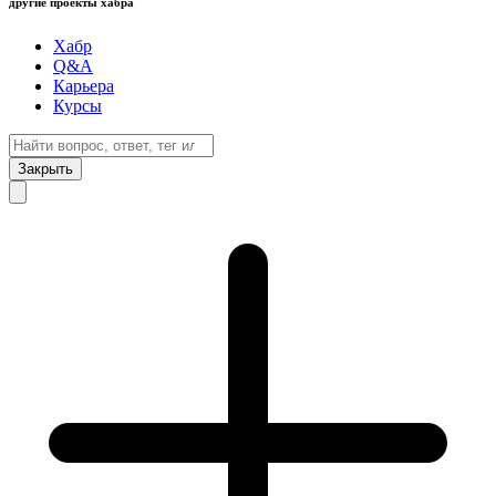
другие проекты хабра
Хабр
Q&A
Карьера
Курсы
Закрыть