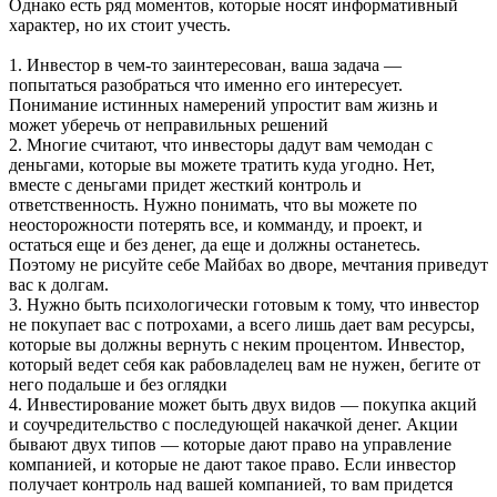
Однако есть ряд моментов, которые носят информативный
характер, но их стоит учесть.
1. Инвестор в чем-то заинтересован, ваша задача —
попытаться разобраться что именно его интересует.
Понимание истинных намерений упростит вам жизнь и
может уберечь от неправильных решений
2. Многие считают, что инвесторы дадут вам чемодан с
деньгами, которые вы можете тратить куда угодно. Нет,
вместе с деньгами придет жесткий контроль и
ответственность. Нужно понимать, что вы можете по
неосторожности потерять все, и комманду, и проект, и
остаться еще и без денег, да еще и должны останетесь.
Поэтому не рисуйте себе Майбах во дворе, мечтания приведут
вас к долгам.
3. Нужно быть психологически готовым к тому, что инвестор
не покупает вас с потрохами, а всего лишь дает вам ресурсы,
которые вы должны вернуть с неким процентом. Инвестор,
который ведет себя как рабовладелец вам не нужен, бегите от
него подальше и без оглядки
4. Инвестирование может быть двух видов — покупка акций
и соучредительство с последующей накачкой денег. Акции
бывают двух типов — которые дают право на управление
компанией, и которые не дают такое право. Если инвестор
получает контроль над вашей компанией, то вам придется