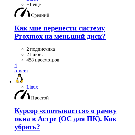
+1 ещё
Средний
Как мне перенести систему
Proxmox на меньший диск?
2 подписчика
21 июн.
458 просмотров
4
ответа
Linux
Простой
Курсор «спотыкается» о рамку
окна в Астре (ОС для ПК). Как
убрать?