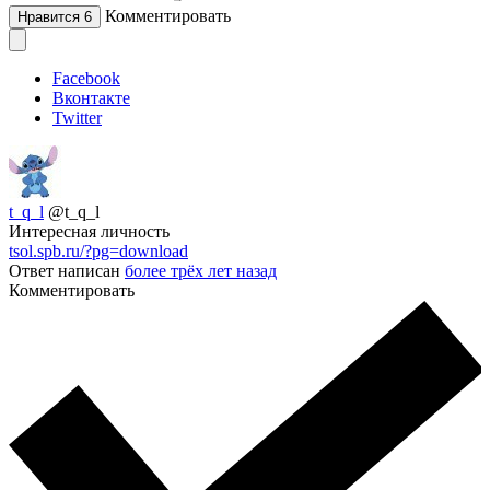
Комментировать
Нравится
6
Facebook
Вконтакте
Twitter
t_q_l
@t_q_l
Интересная личность
tsol.spb.ru/?pg=download
Ответ написан
более трёх лет назад
Комментировать