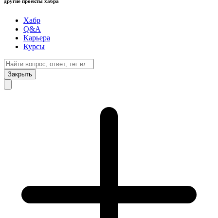
другие проекты хабра
Хабр
Q&A
Карьера
Курсы
Закрыть