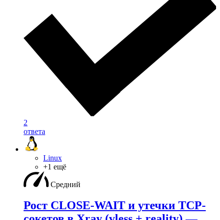
2
ответа
Linux
+1 ещё
Средний
Рост CLOSE-WAIT и утечки TCP-
сокетов в Xray (vless + reality) —