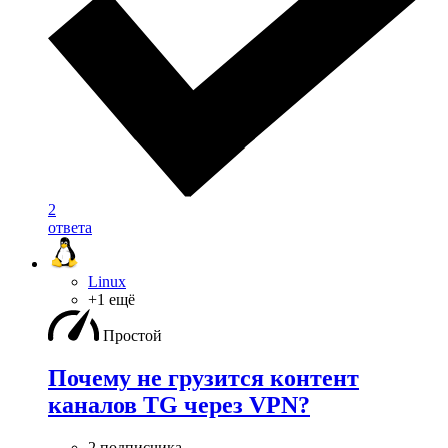
2
ответа
Linux
+1 ещё
Простой
Почему не грузится контент
каналов TG через VPN?
2 подписчика