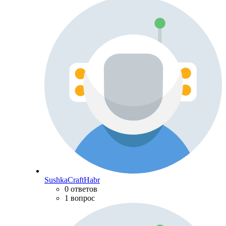
SushkaCraftHabr
0 ответов
1 вопрос