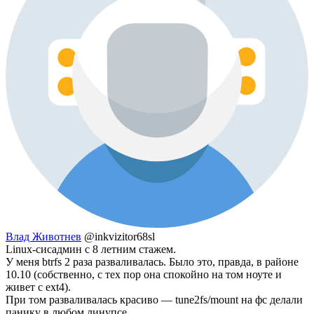
Влад Животнев
@inkvizitor68sl
Linux-сисадмин с 8 летним стажем.
У меня btrfs 2 раза разваливалась. Было это, правда, в районе
10.10 (собственно, с тех пор она спокойно на том ноуте и
живет с ext4).
При том разваливалась красиво — tune2fs/mount на фс делали
панику в любом линупсе.