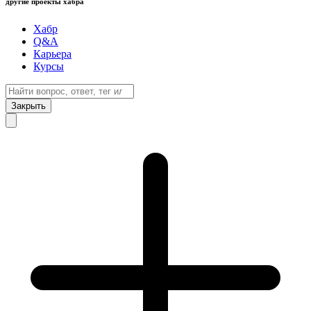
другие проекты хабра
Хабр
Q&A
Карьера
Курсы
Закрыть