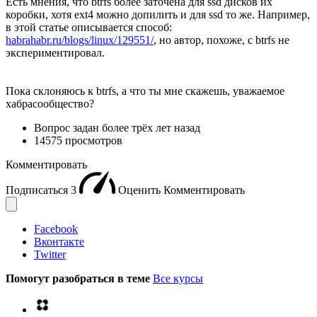
Есть мнения, что btrfs более заточена для ssd дисков их
коробки, хотя ext4 можно допилить и для ssd то же. Например,
в этой статье описывается способ:
habrahabr.ru/blogs/linux/129551/
, но автор, похоже, с btrfs не
экспериментировал.
Пока склоняюсь к btrfs, а что ты мне скажешь, уважаемое
хабрасообщество?
Вопрос задан
более трёх лет назад
14575 просмотров
Комментировать
Подписаться
3
Оценить
Комментировать
Facebook
Вконтакте
Twitter
Помогут разобраться в теме
Все курсы