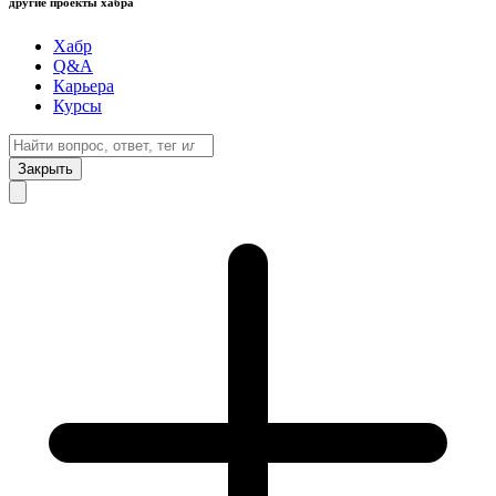
другие проекты хабра
Хабр
Q&A
Карьера
Курсы
Закрыть