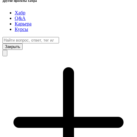
другие проекты хабра
Хабр
Q&A
Карьера
Курсы
Закрыть