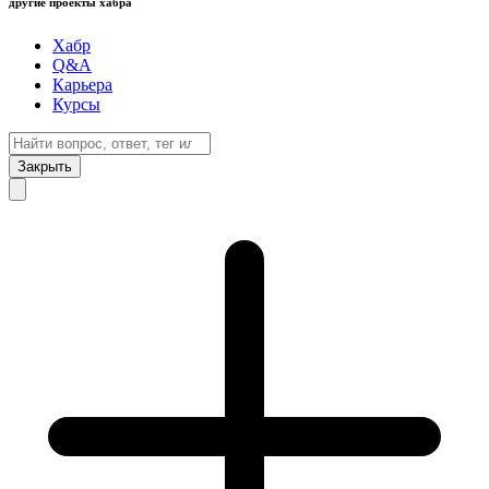
другие проекты хабра
Хабр
Q&A
Карьера
Курсы
Закрыть