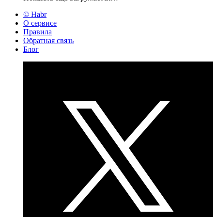
© Habr
О сервисе
Правила
Обратная связь
Блог