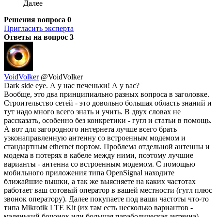
Далее
Решения вопроса
0
Пригласить эксперта
Ответы на вопрос
3
VoidVolker
@VoidVolker
Dark side eye. А у нас печеньки! А у вас?
Вообще, это два принципиально разных вопроса в заголовке.
Строительство сетей - это довольно большая область знаний и
тут надо много всего знать и учить. В двух словах не
рассказать, особенно без конкретики - гугл и статьи в помощь.
А вот для загородного интернета лучше всего брать
узконаправленную антенну со встроенным модемом и
стандартным ethernet портом. Проблема отдельной антенны и
модема в потерях в кабеле между ними, поэтому лучшие
варианты - антенна со встроенным модемом. С помощью
мобильного приложения типа OpenSignal находите
ближайшие вышки, а так же выясняете на каких частотах
работает ваш сотовый оператор в вашей местности (гугл плюс
звонок оператору). Далее покупаете под ваши частоты что-то
типа Mikrotik LTE Kit (их там есть несколько вариантов -
маленький бочонок или большая параболическая антенна),