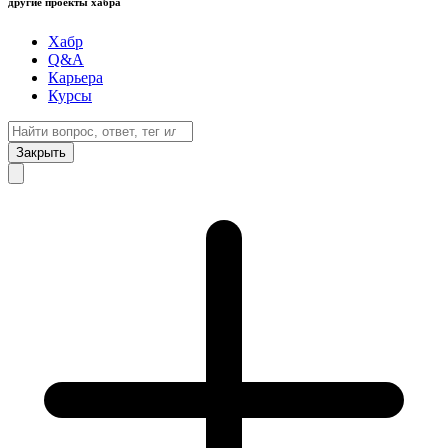
другие проекты хабра
Хабр
Q&A
Карьера
Курсы
Закрыть