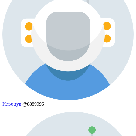
Илья лук
@8889996