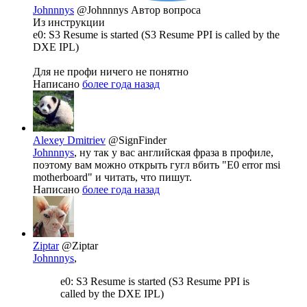
Johnnnys
@Johnnnys
Автор вопроса
Из инструкции
e0: S3 Resume is started (S3 Resume PPI is called by the
DXE IPL)
Для не профи ничего не понятно
Написано
более года назад
Alexey Dmitriev
@SignFinder
Johnnnys
, ну так у вас английская фраза в профиле,
поэтому вам можно открыть гугл вбить "E0 error msi
motherboard" и читать, что пишут.
Написано
более года назад
Ziptar
@Ziptar
Johnnnys
,
e0: S3 Resume is started (S3 Resume PPI is
called by the DXE IPL)