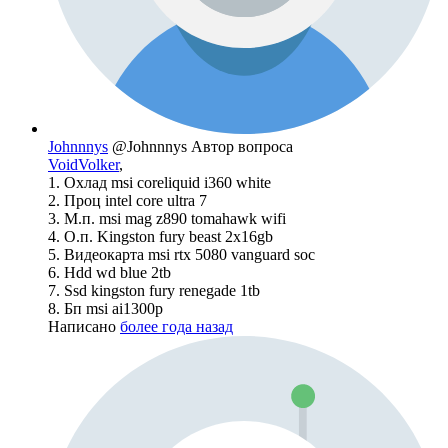
Johnnnys
@Johnnnys
Автор вопроса
VoidVolker
,
1. Охлад msi coreliquid i360 white
2. Проц intel core ultra 7
3. М.п. msi mag z890 tomahawk wifi
4. О.п. Kingston fury beast 2x16gb
5. Видеокарта msi rtx 5080 vanguard soc
6. Hdd wd blue 2tb
7. Ssd kingston fury renegade 1tb
8. Бп msi ai1300p
Написано
более года назад