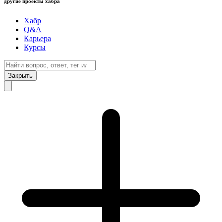
другие проекты хабра
Хабр
Q&A
Карьера
Курсы
Закрыть