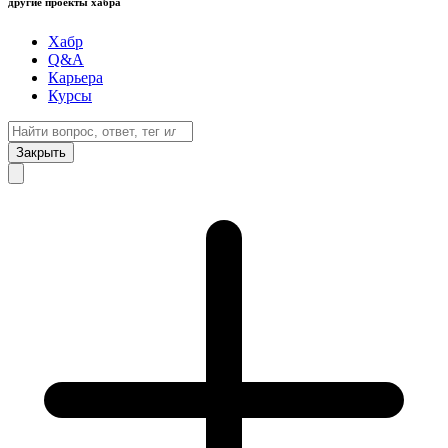
другие проекты хабра
Хабр
Q&A
Карьера
Курсы
Закрыть