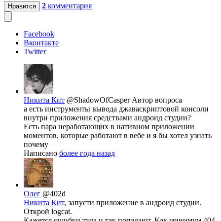
2
комментария
Нравится
Facebook
Вконтакте
Twitter
Никита Кит
@ShadowOfCasper
Автор вопроса
а есть инструменты вывода джаваскриптовой консоли
внутри приложения средствами андроид студии?
Есть пара неработающих в нативном приложении
моментов, которые работают в вебе и я бы хотел узнать
почему
Написано
более года назад
Олег
@402d
Никита Кит
, запусти приложение в андроид студии.
Открой logcat.
Кажется ошибки туда и так попадают. Как минимум 404