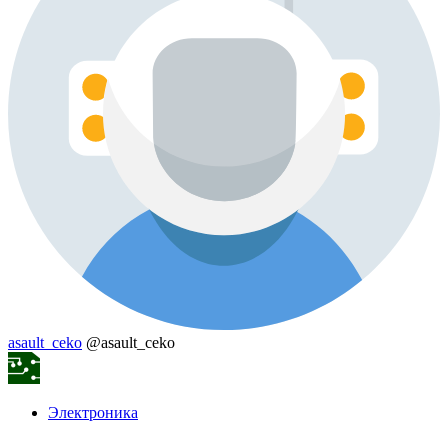
asault_ceko
@asault_ceko
Электроника