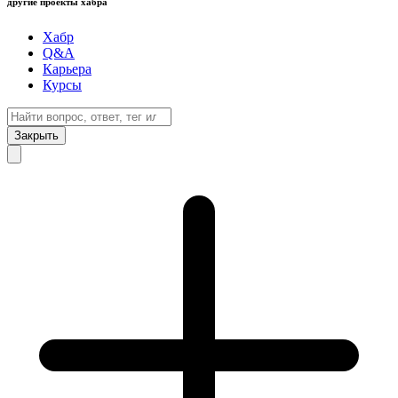
другие проекты хабра
Хабр
Q&A
Карьера
Курсы
Закрыть