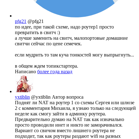
pfg21
@pfg21
по идее, при такой схеме, надо роутер1 просто
превратить в свитч :)
а лучше заменить на свитч, малопортовые домашние
свитчи сейчас по цене семечек.
если мудрить то там куча тонкостей могу выпрыгнуть...
в общем ждем топикстартера.
Написано
более года назад
yxtiblin
@yxtiblin
Автор вопроса
Поднят ли NAT на роутер 1 со схемы Сергея или шлюзе
2 с комментария Михаила, я узнаю только на следующей
неделе как смогу зайти в админку роутера.
Предварительно думаю на NAT так как изначально
просто проводили инет и никто не заморачивался.
Вариант со свичом вместо лишнего роутера не
подходит, так как роутеры раздают wifi на разных