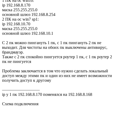
1 ПК на ос win10:
ip 192.168.8.170
маска 255.255.255.0
основной шлюз 192.168.8.254
2 ПК на ос win7 sp1:
ip 192.168.10.70
маска 255.255.255.0
основной шлюз 192.168.10.1
С 2 пк можно пингануть 1 пк, с 1 пк пингануть 2 пк не
выходит. Для чистоты на обоих пк выключены антивирус,
брандмауэр.
Также с 2 пк спокойно пингуется роутер 1 пк, с 1 пк роутер 2
пк не пингуется
Проблема заключается в том что нужно сделать локальный
доступ между этими пк и один из них не имеет возможности
получить доступ к другому
—————————
ip у 1 пк 192.168.8.170 поменялся на 192.168.8.168
Схема подключения