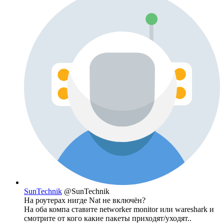
SunTechnik
@SunTechnik
На роутерах нигде Nat не включён?
На оба компа ставите networker monitor или wareshark и
смотрите от кого какие пакеты приходят/уходят..