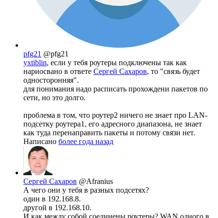
pfg21
@pfg21
yxtiblin
, если у тебя роутеры подключены так как
нариосвано в ответе
Сергей Сахаров
, то "связь будет
односторонняя".
для понимания надо расписать прохождени пакетов по
сети, но это долго.
проблема в том, что роутер2 ничего не знает про LAN-
подсетку роутера1, его адресного диапазона, не знает
как туда перенаправить пакеты и потому связи нет.
Написано
более года назад
Сергей Сахаров
@Afranius
А чего они у тебя в разных подсетях?
один в 192.168.8.
другой в 192.168.10.
И как между собой соединены роутеры? WAN одного в