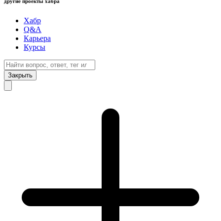
другие проекты хабра
Хабр
Q&A
Карьера
Курсы
Закрыть