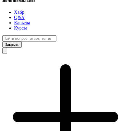
другие проекты хабра
Хабр
Q&A
Карьера
Курсы
Закрыть