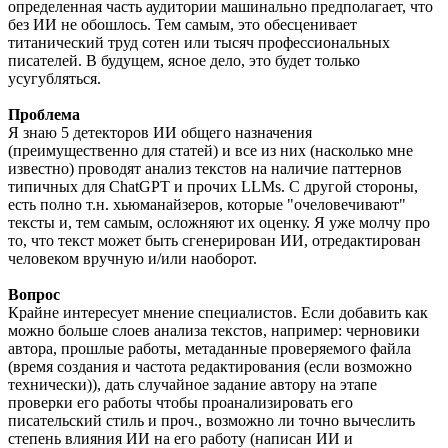
определенная часть аудитории машинально предполагает, что
без ИИ не обошлось. Тем самым, это обесценивает
титанический труд сотен или тысяч профессиональных
писателей. В будущем, ясное дело, это будет только
усугубляться.
Проблема
Я знаю 5 детекторов ИИ общего назначения
(преимущественно для статей) и все из них (насколько мне
известно) проводят анализ текстов на наличие паттернов
типичных для ChatGPT и прочих LLMs. С другой стороны,
есть полно т.н. хьюманайзеров, которые "очеловечивают"
тексты и, тем самым, осложняют их оценку. Я уже молчу про
то, что текст может быть сгенерирован ИИ, отредактирован
человеком вручную и/или наоборот.
Вопрос
Крайне интересует мнение специалистов. Если добавить как
можно больше слоев анализа текстов, например: черновики
автора, прошлые работы, метаданные проверяемого файла
(время создания и частота редактирования (если возможно
технически)), дать случайное задание автору на этапе
проверки его работы чтобы проанализировать его
писательский стиль и проч., возможно ли точно вычеслить
степень влияния ИИ на его работу (написан ИИ и