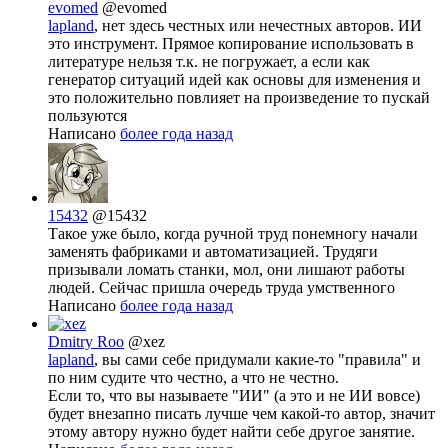
evomed
@evomed
lapland
, нет здесь честных или нечестных авторов. ИИ
это инструмент. Прямое копирование использовать в
литературе нельзя т.к. не погружает, а если как
генератор ситуаций идей как основы для изменения и
это положительно повлияет на произведение то пускай
пользуются
Написано
более года назад
15432
@15432
Такое уже было, когда ручной труд понемногу начали
заменять фабриками и автоматизацией. Трудяги
призывали ломать станки, мол, они лишают работы
людей. Сейчас пришла очередь труда умственного
Написано
более года назад
Dmitry Roo
@xez
lapland
, вы сами себе придумали какие-то "правила" и
по ним судите что честно, а что не честно.
Если то, что вы называете "ИИ" (а это и не ИИ вовсе)
будет внезапно писать лучше чем какой-то автор, значит
этому автору нужно будет найти себе другое занятие.