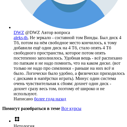
DWZ
@DWZ
Автор вопроса
aleks-th
, Не зеркало - составной том Винды. Был диск 4
Тб, потом на нём свободное место кончилось, к тому
добавили ещё один диск на 4 Тб, стало опять 4 Тб
свободного пространства, которое потом опять
постепенно заполнилось. Удобная вещь - всё распихано
по папкам и не надо помнить, что на каком диске. (вот
только не надо про симлинки - раньше на них всё и
было. Логически было удобно, а физически приходилось
с дисками в напёрстки играть). Минус один система
очень чувствительная к сбоям: дохнет один диск -
дохнет сразу весь том, поэтому её широко и не
используют.
Написано
более года назад
Помогут разобраться в теме
Все курсы
Нетология