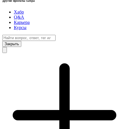
другие проекты хабра
Хабр
Q&A
Карьера
Курсы
Закрыть