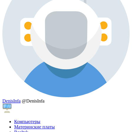
DenisInfa
@DenisInfa
Компьютеры
Материнские платы