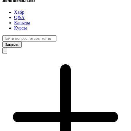
другие проекты хабра
Хабр
Q&A
Карьера
Курсы
Закрыть